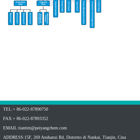
TEL:+ 86-022-87890750
FAX:+ 86-022-87893352
EMAIL:
tiantim@peiyangchem.com
ADDRESS:15F, 269 Anshanxi Rd, Distretto di Nankai, Tianjin, Cina