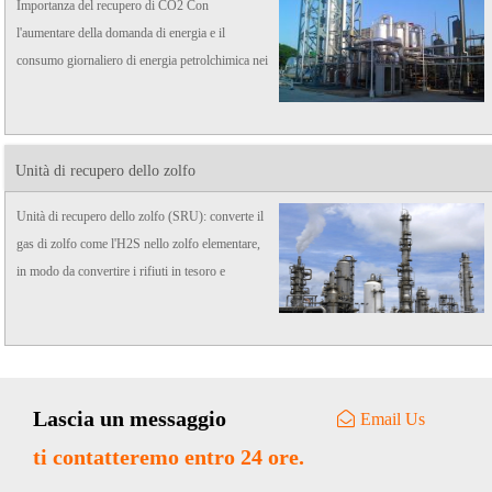
Importanza del recupero di CO2 Con
l'aumentare della domanda di energia e il
consumo giornaliero di energia petrolchimica nei
paesi in via di sviluppo, come garantire
rapidamente l'approvvigionamento energetico
stabile riducendo al contempo ...
Unità di recupero dello zolfo
Unità di recupero dello zolfo (SRU): converte il
gas di zolfo come l'H2S nello zolfo elementare,
in modo da convertire i rifiuti in tesoro e
proteggere l'ambiente.
Lascia un messaggio
Email Us
ti contatteremo entro 24 ore.