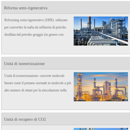
Riforma semi-rigenerativa
Reforming semi-rigenerativo (SRR): utilizzato
per convertire la nafta da raffineria di petrolio
distillata dal petrolio greggio (in genere con
basso numero di ottano) in prodotti liquidi ad
alto numero di ottano chiamati riformati, che ...
Unità di isomerizzazione
Unità di isomerizzazione: converte molecole
lineari come il pentano normale in molecole a più
alto numero di ottani per la miscelazione nella
benzina del prodotto finale. Utilizzato anche per
convertire il normale butano lineare in ...
Unità di recupero di CO2